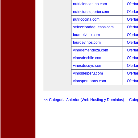
nutricioncanina.com
Oferta
nutricionsuperior.com
Oferta
nutricocina.com
Oferta
selecciondequesos.com
Oferta
tourdelvino.com
Oferta
tourdevinos.com
Oferta
vinodemendoza.com
Oferta
vinosdechile.com
Oferta
vinosdecuyo.com
Oferta
vinosdelperu.com
Oferta
vinosperuanos.com
Oferta
<< Categoria Anterior (Web Hosting y Dominios)
Categ