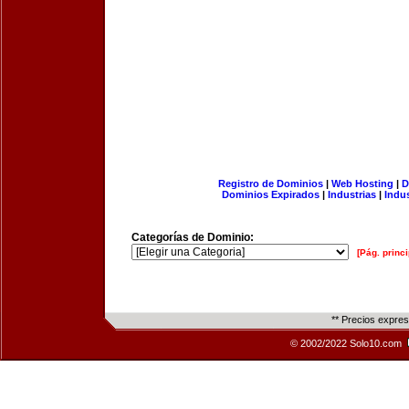
Registro de Dominios
|
Web Hosting
|
D
Dominios Expirados
|
Industrias
|
Indu
Categorías de Dominio:
[Pág. princi
** Precios expre
© 2002/2022 Solo10.com