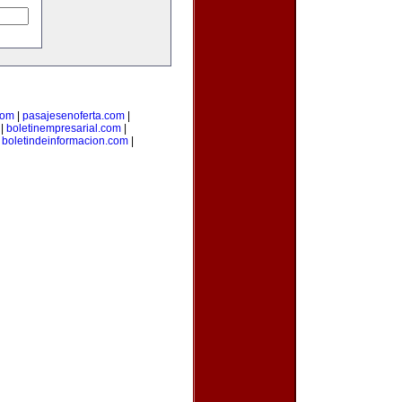
com
|
pasajesenoferta.com
|
|
boletinempresarial.com
|
|
boletindeinformacion.com
|