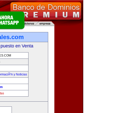
ales.com
 puesto en Venta
ES.COM
m
ormaciÃ³n y Noticias
om
tas