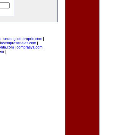
m
|
seunegocioproprio.com
|
ciasempresariales.com
|
enta.com
|
comprasya.com
|
com
|