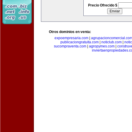
Precio Ofrecido $
Otros dominios en venta:
expoempresaria.com
|
agrupacioncomercial.co
publicaciongratuita.com
|
noticlub.com
|
noti
sucompraventa.com
|
agropymes.com
|
construv
inviertaenpropiedades.