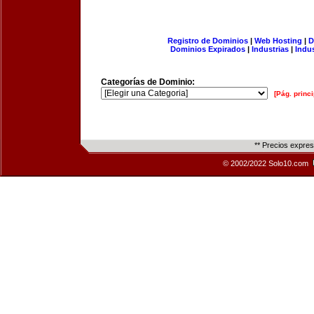
Registro de Dominios
|
Web Hosting
|
D
Dominios Expirados
|
Industrias
|
Indu
Categorías de Dominio:
[Pág. princi
** Precios expre
© 2002/2022 Solo10.com