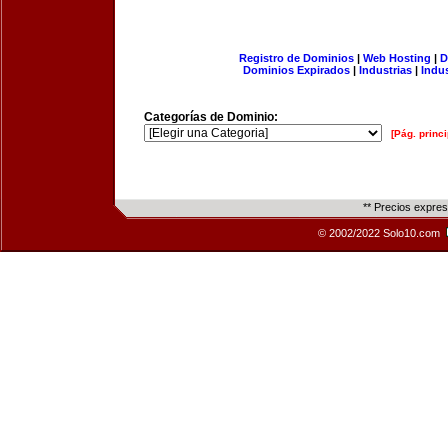
Registro de Dominios
|
Web Hosting
|
D
Dominios Expirados
|
Industrias
|
Indu
Categorías de Dominio:
[Pág. princi
** Precios expre
© 2002/2022 Solo10.com