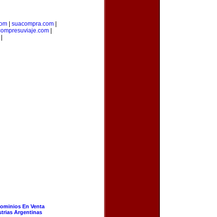
com
|
suacompra.com
|
compresuviaje.com
|
|
ominios En Venta
strias Argentinas