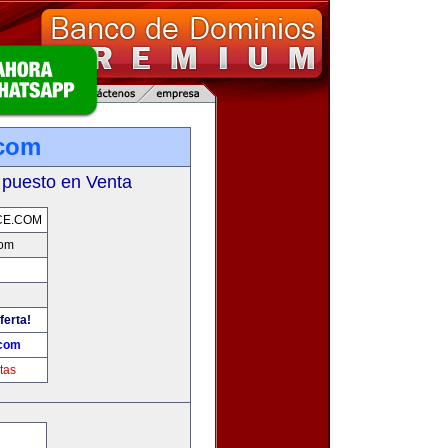
.com
 puesto en Venta
CE.COM
com
ferta!
.com
tas