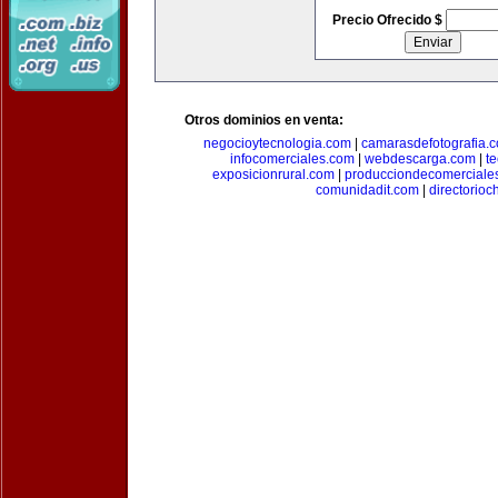
Precio Ofrecido $
Otros dominios en venta:
negocioytecnologia.com
|
camarasdefotografia.
infocomerciales.com
|
webdescarga.com
|
t
exposicionrural.com
|
producciondecomerciale
comunidadit.com
|
directorioc