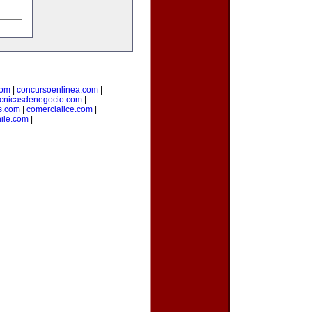
com
|
concursoenlinea.com
|
ecnicasdenegocio.com
|
s.com
|
comercialice.com
|
hile.com
|