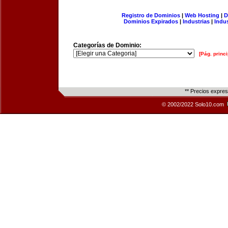
Registro de Dominios
|
Web Hosting
|
D
Dominios Expirados
|
Industrias
|
Indu
Categorías de Dominio:
[Pág. princi
** Precios expre
© 2002/2022 Solo10.com