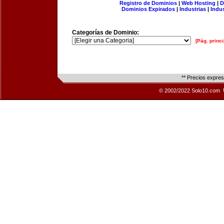
Registro de Dominios
|
Web Hosting
|
D
Dominios Expirados
|
Industrias
|
Indu
Categorías de Dominio:
[Pág. princi
** Precios expre
© 2002/2022 Solo10.com