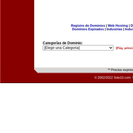
Registro de Dominios
|
Web Hosting
|
D
Dominios Expirados
|
Industrias
|
Indu
Categorías de Dominio:
[Pág. princi
** Precios expre
© 2002/2022 Solo10.com