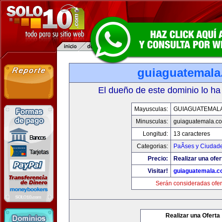
guiaguatemal
El dueño de este dominio lo ha
Mayusculas:
GUIAGUATEMAL
Minusculas:
guiaguatemala.c
Longitud:
13 caracteres
Categorias:
PaÃ­ses y Ciudad
Precio:
Realizar una ofer
Visitar!
guiaguatemala.
Serán consideradas ofer
Realizar una Oferta