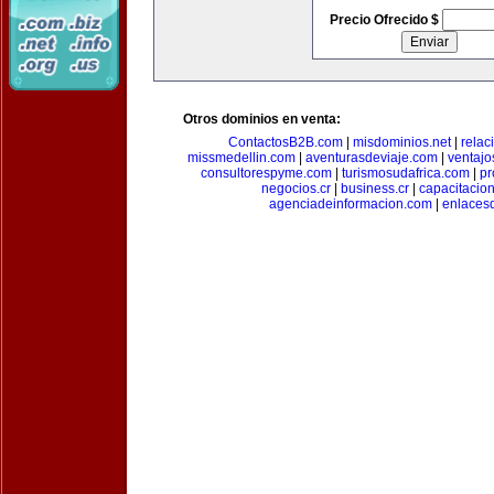
Precio Ofrecido $
Otros dominios en venta:
ContactosB2B.com
|
misdominios.net
|
rela
missmedellin.com
|
aventurasdeviaje.com
|
ventaj
consultorespyme.com
|
turismosudafrica.com
|
pr
negocios.cr
|
business.cr
|
capacitaci
agenciadeinformacion.com
|
enlaces