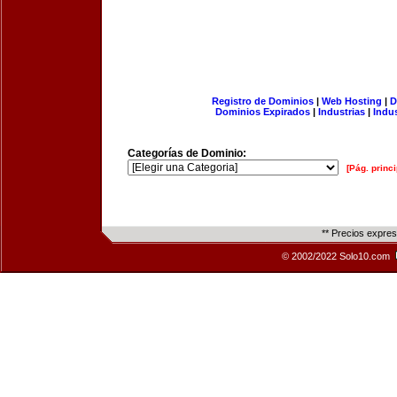
Registro de Dominios
|
Web Hosting
|
D
Dominios Expirados
|
Industrias
|
Indu
Categorías de Dominio:
[Pág. princi
** Precios expre
© 2002/2022 Solo10.com