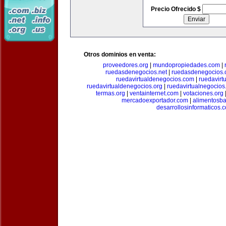
Precio Ofrecido $
Otros dominios en venta:
proveedores.org
|
mundopropiedades.com
|
ruedasdenegocios.net
|
ruedasdenegocios.
ruedavirtualdenegocios.com
|
ruedavirt
ruedavirtualdenegocios.org
|
ruedavirtualnegocios
termas.org
|
ventainternet.com
|
votaciones.org
mercadoexportador.com
|
alimentosb
desarrollosinformaticos.