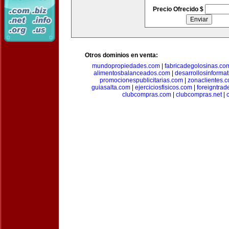
Precio Ofrecido $
Otros dominios en venta:
mundopropiedades.com
|
fabricadegolosinas.co
alimentosbalanceados.com
|
desarrollosinforma
promocionespublicitarias.com
|
zonaclientes.
guiasalta.com
|
ejerciciosfisicos.com
|
foreigntrade
clubcompras.com
|
clubcompras.net
|