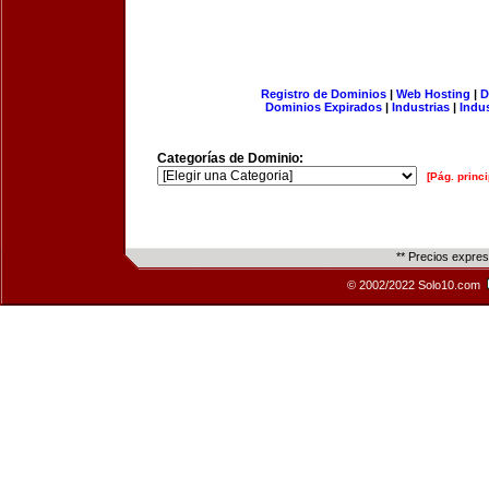
Registro de Dominios
|
Web Hosting
|
D
Dominios Expirados
|
Industrias
|
Indu
Categorías de Dominio:
[Pág. princi
** Precios expre
© 2002/2022 Solo10.com