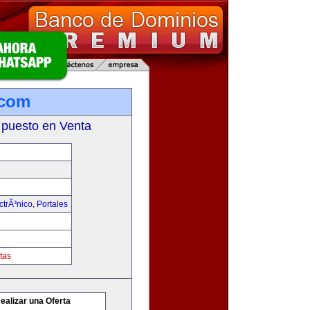
.com
 puesto en Venta
trÃ³nico
,
Portales
tas
ealizar una Oferta