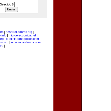
Ofrecido $
com
|
desarrolladores.org
|
.info
|
microelectronica.net
|
org
|
publicidadnegocios.com
|
es.com
|
vacacionesflorida.com
org
|