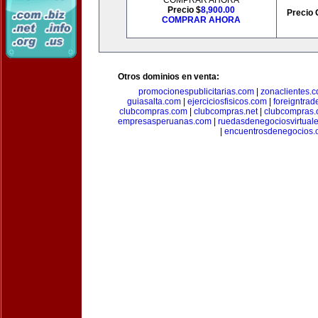
COMPRAR AHORA
Precio $
8,900.00
Precio 
COMPRAR AHORA
Otros dominios en venta:
promocionespublicitarias.com
|
zonaclientes.
guiasalta.com
|
ejerciciosfisicos.com
|
foreigntrade
clubcompras.com
|
clubcompras.net
|
clubcompras.
empresasperuanas.com
|
ruedasdenegociosvirtual
|
encuentrosdenegocios.