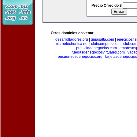
Precio Ofrecido $
Otros dominios en venta:
desarrolladores.org
|
guiasalta.com
|
ejerciciosfi
microelectronica.net
|
clubcompras.com
|
clubcom
publicidadnegocios.com
|
empresas
ruedasdenegociosvirtuales.com
|
vacac
encuentrosdenegocios.org
|
tarjetasdenegocio