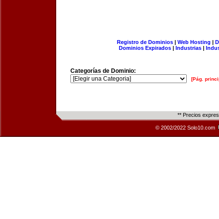
Registro de Dominios
|
Web Hosting
|
D
Dominios Expirados
|
Industrias
|
Indu
Categorías de Dominio:
[Pág. princi
** Precios expre
© 2002/2022 Solo10.com