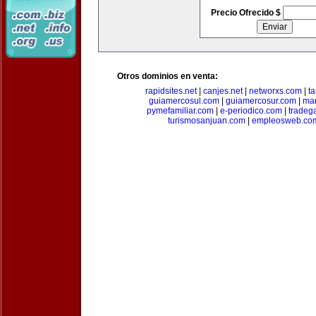
Precio Ofrecido $
Otros dominios en venta:
rapidsites.net
|
canjes.net
|
networxs.com
|
t
guiamercosul.com
|
guiamercosur.com
|
mar
pymefamiliar.com
|
e-periodico.com
|
tradega
turismosanjuan.com
|
empleosweb.co