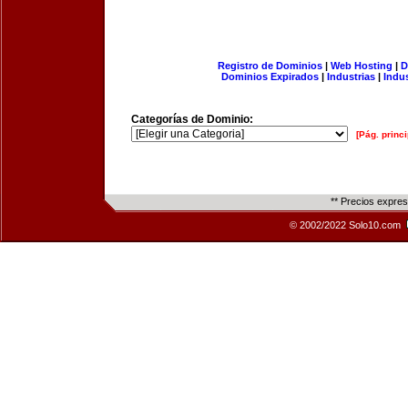
Registro de Dominios
|
Web Hosting
|
D
Dominios Expirados
|
Industrias
|
Indu
Categorías de Dominio:
[Pág. princi
** Precios expre
© 2002/2022 Solo10.com