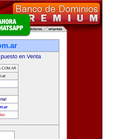
om.ar
 puesto en Venta
.COM.AR
.ar
rta!
m.ar
tas