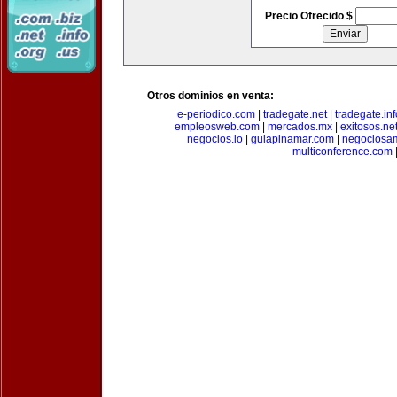
Precio Ofrecido $
Otros dominios en venta:
e-periodico.com
|
tradegate.net
|
tradegate.inf
empleosweb.com
|
mercados.mx
|
exitosos.ne
negocios.io
|
guiapinamar.com
|
negociosa
multiconference.com