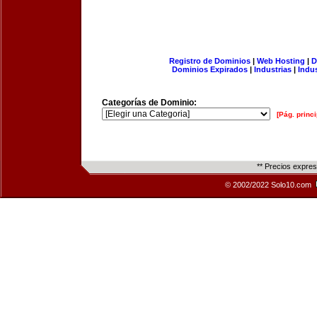
Registro de Dominios
|
Web Hosting
|
D
Dominios Expirados
|
Industrias
|
Indu
Categorías de Dominio:
[Pág. princi
** Precios expre
© 2002/2022 Solo10.com