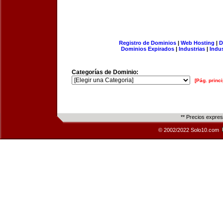
Registro de Dominios
|
Web Hosting
|
D
Dominios Expirados
|
Industrias
|
Indu
Categorías de Dominio:
[Pág. princi
** Precios expre
© 2002/2022 Solo10.com