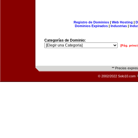
Registro de Dominios
|
Web Hosting
|
D
Dominios Expirados
|
Industrias
|
Indu
Categorías de Dominio:
[Pág. princi
** Precios expre
© 2002/2022 Solo10.com