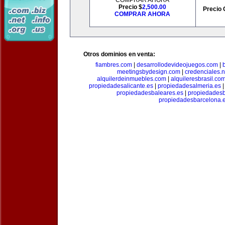
COMPRAR AHORA
Precio $
2,500.00
Precio 
COMPRAR AHORA
Otros dominios en venta:
fiambres.com
|
desarrollodevideojuegos.com
|
meetingsbydesign.com
|
credenciales.n
alquilerdeinmuebles.com
|
alquileresbrasil.co
propiedadesalicante.es
|
propiedadesalmeria.es
propiedadesbaleares.es
|
propiedadesb
propiedadesbarcelona.