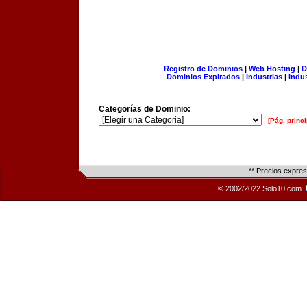
Registro de Dominios
|
Web Hosting
|
D
Dominios Expirados
|
Industrias
|
Indu
Categorías de Dominio:
[Pág. princi
** Precios expre
© 2002/2022 Solo10.com