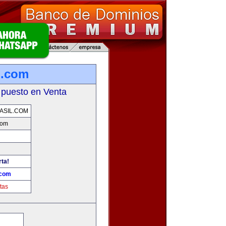
l.com
 puesto en Venta
ASIL.COM
com
rta!
.com
tas