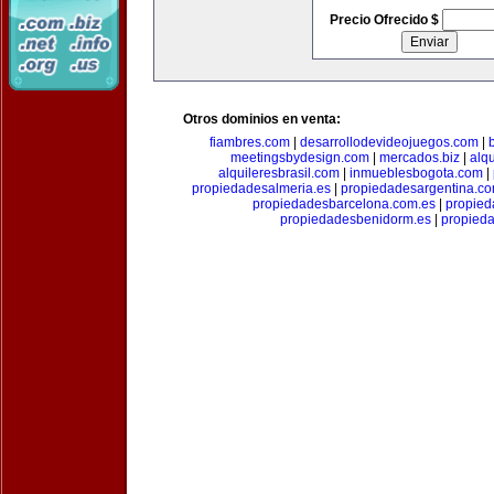
Precio Ofrecido $
Otros dominios en venta:
fiambres.com
|
desarrollodevideojuegos.com
|
meetingsbydesign.com
|
mercados.biz
|
alq
alquileresbrasil.com
|
inmueblesbogota.com
|
propiedadesalmeria.es
|
propiedadesargentina.c
propiedadesbarcelona.com.es
|
propied
propiedadesbenidorm.es
|
propieda