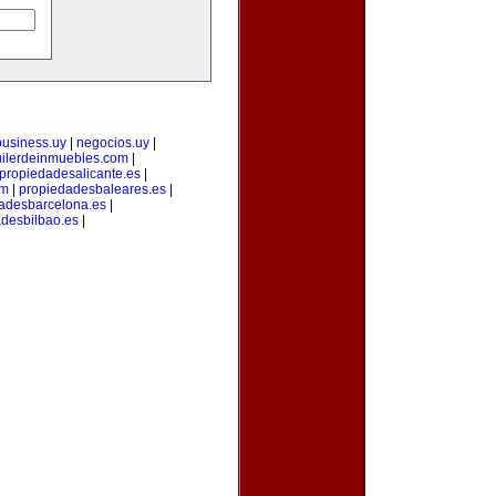
business.uy
|
negocios.uy
|
uilerdeinmuebles.com
|
propiedadesalicante.es
|
om
|
propiedadesbaleares.es
|
adesbarcelona.es
|
desbilbao.es
|