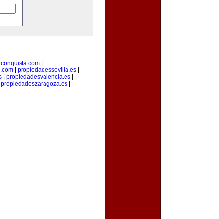
econquista.com
|
o.com
|
propiedadessevilla.es
|
s
|
propiedadesvalencia.es
|
|
propiedadeszaragoza.es
|