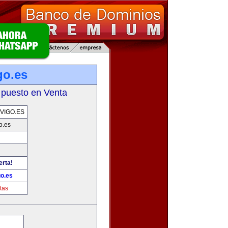
go.es
 puesto en Venta
VIGO.ES
o.es
erta!
go.es
tas