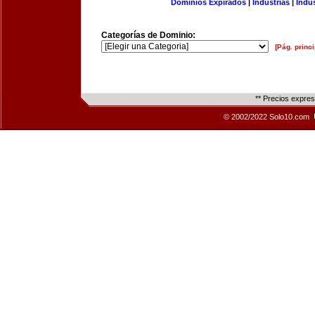
Dominios Expirados
|
Industrias
|
Indu
Categorías de Dominio:
[Pág. princi
** Precios expre
© 2002/2022 Solo10.com